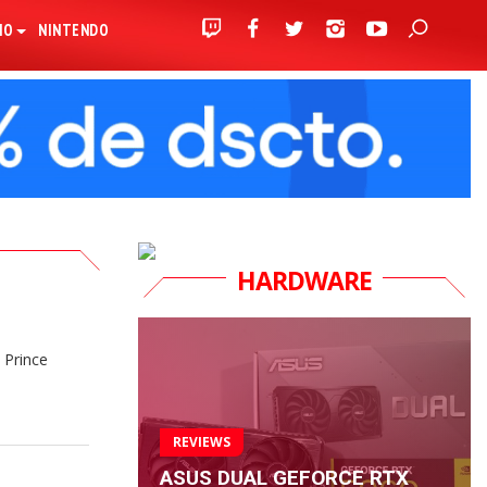
IO
NINTENDO
HARDWARE
 Prince
REVIEWS
ASUS DUAL GEFORCE RTX