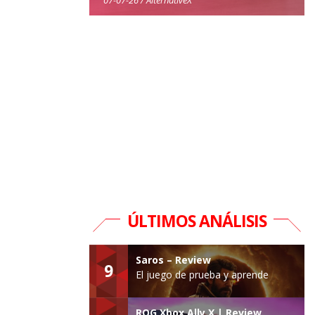
ÚLTIMOS ANÁLISIS
Saros – Review
9
El juego de prueba y aprende
ROG Xbox Ally X | Review