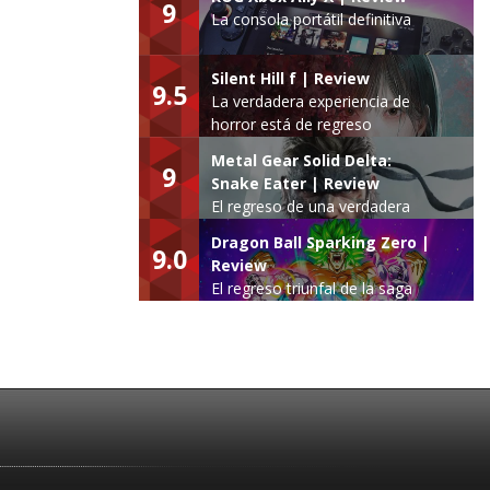
9
La consola portátil definitiva
Silent Hill f | Review
9.5
La verdadera experiencia de
horror está de regreso
Metal Gear Solid Delta:
9
Snake Eater | Review
El regreso de una verdadera
leyenda
Dragon Ball Sparking Zero |
9.0
Review
El regreso triunfal de la saga
Budokai Tenkaichi