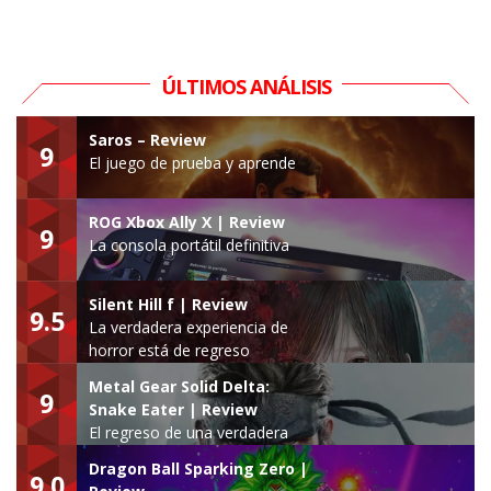
ÚLTIMOS ANÁLISIS
Saros – Review
9
El juego de prueba y aprende
ROG Xbox Ally X | Review
9
La consola portátil definitiva
Silent Hill f | Review
9.5
La verdadera experiencia de
horror está de regreso
Metal Gear Solid Delta:
9
Snake Eater | Review
El regreso de una verdadera
leyenda
Dragon Ball Sparking Zero |
9.0