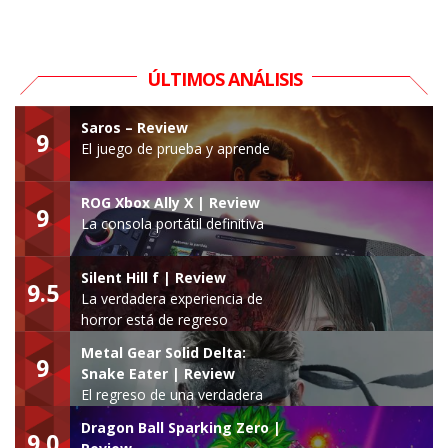
ÚLTIMOS ANÁLISIS
Saros – Review
9
El juego de prueba y aprende
ROG Xbox Ally X | Review
9
La consola portátil definitiva
Silent Hill f | Review
9.5
La verdadera experiencia de
horror está de regreso
Metal Gear Solid Delta:
9
Snake Eater | Review
El regreso de una verdadera
leyenda
Dragon Ball Sparking Zero |
9.0