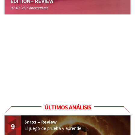
EDITION– REVIEW
07-07-26 / AlternativeX
ÚLTIMOS ANÁLISIS
Saros – Review
9
El juego de prueba y aprende