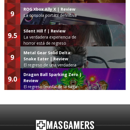
ROG Xbox Ally X | Review
9
La consola portátil definitiva
Silent Hill f | Review
9.5
La verdadera experiencia de
horror está de regreso
Metal Gear Solid Delta:
9
Snake Eater | Review
El regreso de una verdadera
leyenda
Dragon Ball Sparking Zero |
9.0
Review
El regreso triunfal de la saga
Budokai Tenkaichi