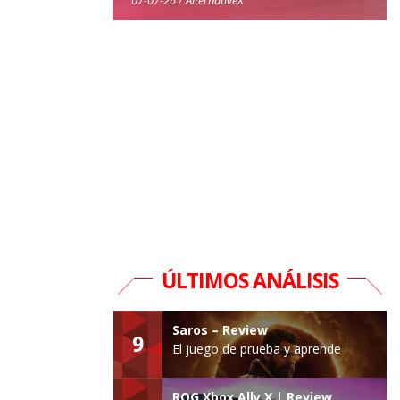
ÚLTIMOS ANÁLISIS
Saros – Review
9
El juego de prueba y aprende
ROG Xbox Ally X | Review