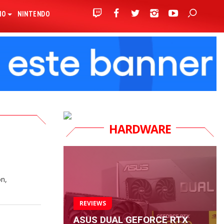
IO
NINTENDO
HARDWARE
ón,
REVIEWS
ASUS DUAL GEFORCE RTX