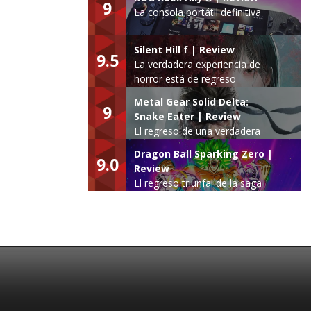
9
La consola portátil definitiva
Silent Hill f | Review
9.5
La verdadera experiencia de
horror está de regreso
Metal Gear Solid Delta:
9
Snake Eater | Review
El regreso de una verdadera
leyenda
Dragon Ball Sparking Zero |
9.0
Review
El regreso triunfal de la saga
Budokai Tenkaichi