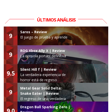
ÚLTIMOS ANÁLISIS
Saros – Review
9
El juego de prueba y aprende
ROG Xbox Ally X | Review
9
La consola portátil definitiva
Silent Hill f | Review
9.5
La verdadera experiencia de
horror está de regreso
Metal Gear Solid Delta:
9
Snake Eater | Review
El regreso de una verdadera
leyenda
Dragon Ball Sparking Zero |
9.0