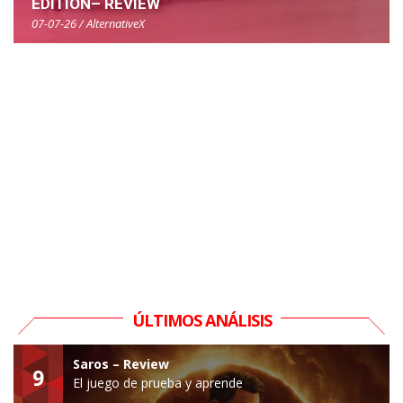
EDITION– REVIEW
07-07-26 / AlternativeX
ÚLTIMOS ANÁLISIS
Saros – Review
9
El juego de prueba y aprende