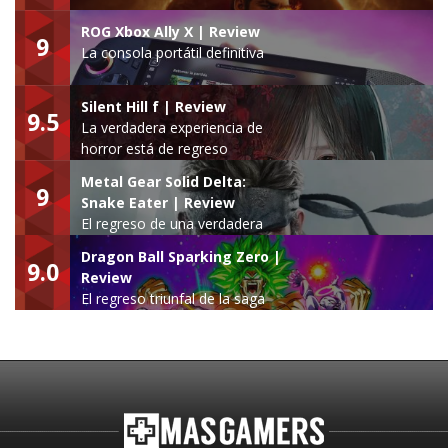
ROG Xbox Ally X | Review
9
La consola portátil definitiva
Silent Hill f | Review
9.5
La verdadera experiencia de
horror está de regreso
Metal Gear Solid Delta:
9
Snake Eater | Review
El regreso de una verdadera
leyenda
Dragon Ball Sparking Zero |
9.0
Review
El regreso triunfal de la saga
Budokai Tenkaichi