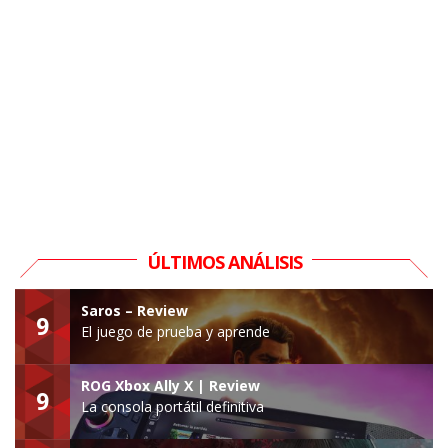
ÚLTIMOS ANÁLISIS
Saros – Review
9
El juego de prueba y aprende
ROG Xbox Ally X | Review
9
La consola portátil definitiva