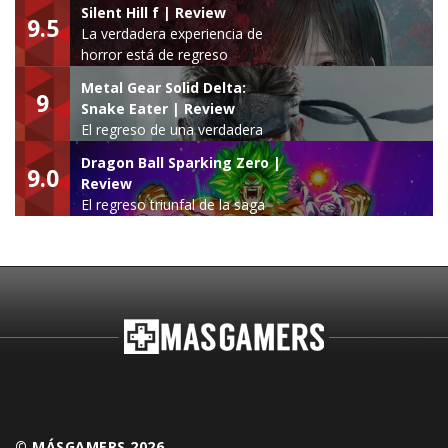
Silent Hill f | Review
9.5
La verdadera experiencia de
horror está de regreso
Metal Gear Solid Delta:
9
Snake Eater | Review
El regreso de una verdadera
leyenda
Dragon Ball Sparking Zero |
9.0
Review
El regreso triunfal de la saga
Budokai Tenkaichi
© MÁSGAMERS 2026