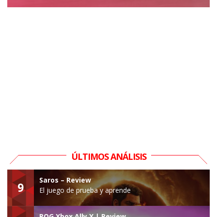
ÚLTIMOS ANÁLISIS
Saros – Review
9
El juego de prueba y aprende
ROG Xbox Ally X | Review