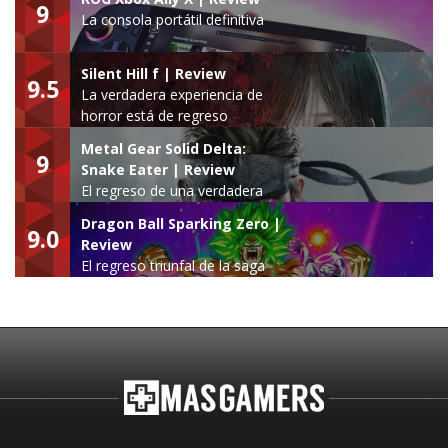
9
La consola portátil definitiva
Silent Hill f | Review
9.5
La verdadera experiencia de
horror está de regreso
Metal Gear Solid Delta:
9
Snake Eater | Review
El regreso de una verdadera
leyenda
Dragon Ball Sparking Zero |
9.0
Review
El regreso triunfal de la saga
Budokai Tenkaichi