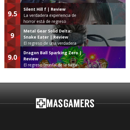
Silent Hill f | Review
9.5
La verdadera experiencia de
horror está de regreso
Metal Gear Solid Delta:
9
Snake Eater | Review
El regreso de una verdadera
leyenda
Dragon Ball Sparking Zero |
9.0
Review
El regreso triunfal de la saga
Budokai Tenkaichi