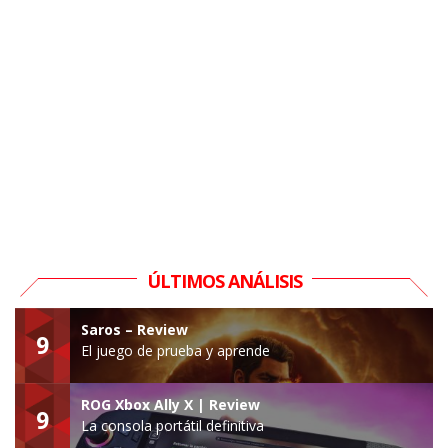
ÚLTIMOS ANÁLISIS
Saros – Review
9
El juego de prueba y aprende
ROG Xbox Ally X | Review
9
La consola portátil definitiva