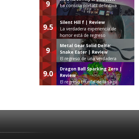
9
La consola portátil definitiva
Silent Hill f | Review
9.5
La verdadera experiencia de
horror está de regreso
Metal Gear Solid Delta:
9
Snake Eater | Review
El regreso de una verdadera
leyenda
Dragon Ball Sparking Zero |
9.0
Review
El regreso triunfal de la saga
Budokai Tenkaichi