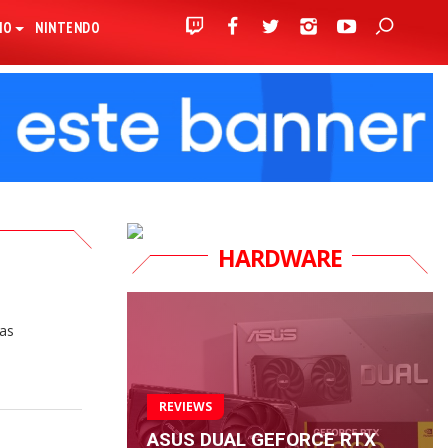
IO
NINTENDO
HARDWARE
nas
REVIEWS
ASUS DUAL GEFORCE RTX