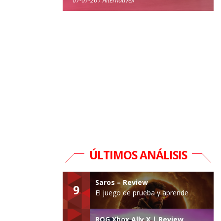
ÚLTIMOS ANÁLISIS
Saros – Review
9
El juego de prueba y aprende
ROG Xbox Ally X | Review