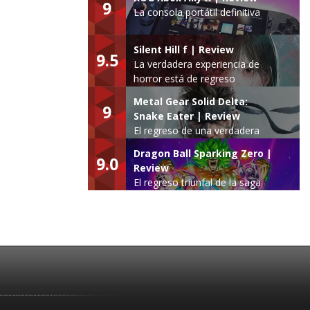
9
La consola portátil definitiva
Silent Hill f | Review
9.5
La verdadera experiencia de
horror está de regreso
Metal Gear Solid Delta:
9
Snake Eater | Review
El regreso de una verdadera
leyenda
Dragon Ball Sparking Zero |
9.0
Review
El regreso triunfal de la saga
Budokai Tenkaichi