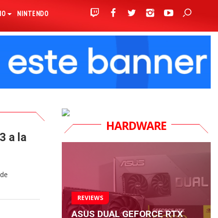
IO
NINTENDO
HARDWARE
 a la
 de
REVIEWS
ASUS DUAL GEFORCE RTX