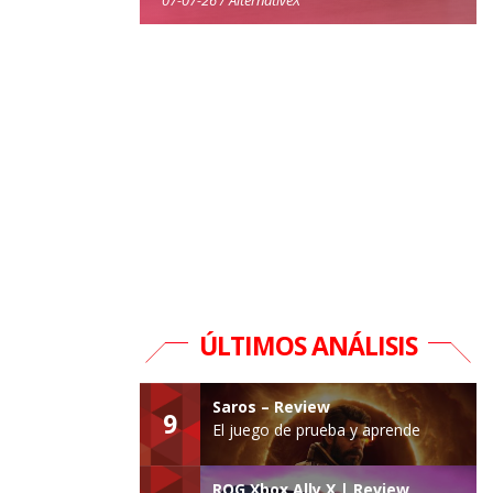
ÚLTIMOS ANÁLISIS
Saros – Review
9
El juego de prueba y aprende
ROG Xbox Ally X | Review