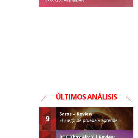
ÚLTIMOS ANÁLISIS
Saros – Review
9
El juego de prueba y aprende
ROG Xbox Ally X | Review