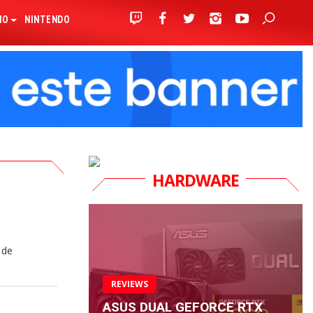
IO
NINTENDO
HARDWARE
 de
REVIEWS
ASUS DUAL GEFORCE RTX