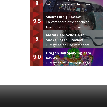
9
La consola portátil definitiva
Silent Hill f | Review
9.5
La verdadera experiencia de
horror está de regreso
Metal Gear Solid Delta:
9
Snake Eater | Review
El regreso de una verdadera
leyenda
Dragon Ball Sparking Zero |
9.0
Review
El regreso triunfal de la saga
Budokai Tenkaichi