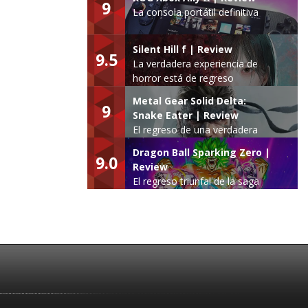
9
La consola portátil definitiva
Silent Hill f | Review
9.5
La verdadera experiencia de
horror está de regreso
Metal Gear Solid Delta:
9
Snake Eater | Review
El regreso de una verdadera
leyenda
Dragon Ball Sparking Zero |
9.0
Review
El regreso triunfal de la saga
Budokai Tenkaichi