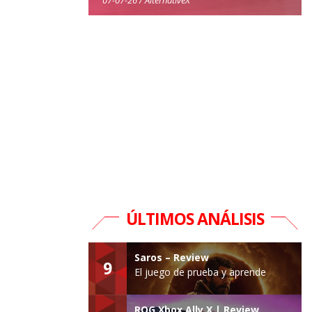
ÚLTIMOS ANÁLISIS
Saros – Review
9
El juego de prueba y aprende
ROG Xbox Ally X | Review