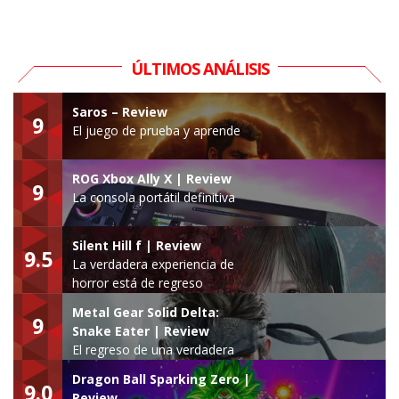
ÚLTIMOS ANÁLISIS
Saros – Review
9
El juego de prueba y aprende
ROG Xbox Ally X | Review
9
La consola portátil definitiva
Silent Hill f | Review
9.5
La verdadera experiencia de
horror está de regreso
Metal Gear Solid Delta:
9
Snake Eater | Review
El regreso de una verdadera
leyenda
Dragon Ball Sparking Zero |
9.0
Review