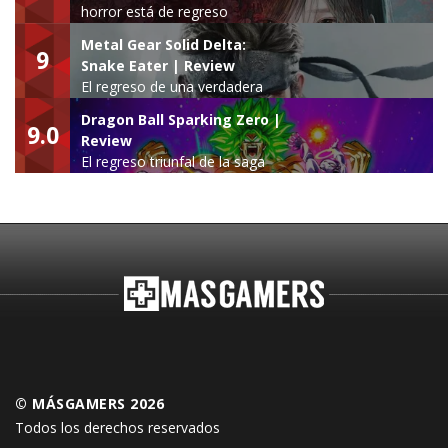
horror está de regreso
Metal Gear Solid Delta:
9
Snake Eater | Review
El regreso de una verdadera
leyenda
Dragon Ball Sparking Zero |
9.0
Review
El regreso triunfal de la saga
Budokai Tenkaichi
© MÁSGAMERS 2026
Todos los derechos reservados