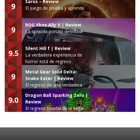
Saros – Review
9
El juego de prueba y aprende
ROG Xbox Ally X | Review
9
La consola portátil definitiva
Silent Hill f | Review
9.5
La verdadera experiencia de
horror está de regreso
Metal Gear Solid Delta:
9
Snake Eater | Review
El regreso de una verdadera
leyenda
Dragon Ball Sparking Zero |
9.0
Review
El regreso triunfal de la saga
Budokai Tenkaichi