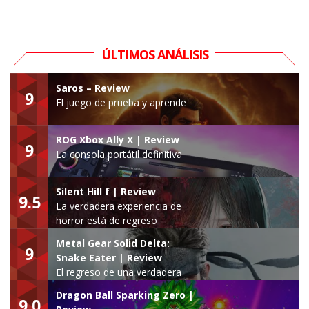
ÚLTIMOS ANÁLISIS
Saros – Review
9
El juego de prueba y aprende
ROG Xbox Ally X | Review
9
La consola portátil definitiva
Silent Hill f | Review
9.5
La verdadera experiencia de
horror está de regreso
Metal Gear Solid Delta:
9
Snake Eater | Review
El regreso de una verdadera
leyenda
Dragon Ball Sparking Zero |
9.0