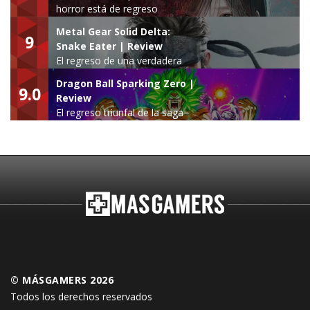
horror está de regreso
Metal Gear Solid Delta:
9
Snake Eater | Review
El regreso de una verdadera
leyenda
Dragon Ball Sparking Zero |
9.0
Review
El regreso triunfal de la saga
Budokai Tenkaichi
© MÁSGAMERS 2026
Todos los derechos reservados