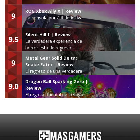
ROG Xbox Ally X | Review
9
La consola portátil definitiva
Silent Hill f | Review
9.5
La verdadera experiencia de
horror está de regreso
Metal Gear Solid Delta:
9
Snake Eater | Review
El regreso de una verdadera
leyenda
Dragon Ball Sparking Zero |
9.0
Review
El regreso triunfal de la saga
Budokai Tenkaichi