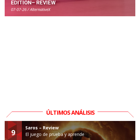
EDITION– REVIEW
07-07-26 / AlternativeX
ÚLTIMOS ANÁLISIS
Saros – Review
9
El juego de prueba y aprende