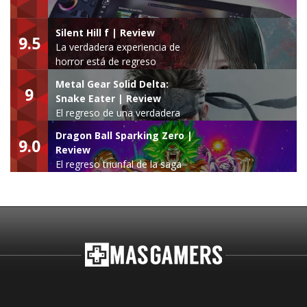
Silent Hill f | Review
9.5
La verdadera experiencia de
horror está de regreso
Metal Gear Solid Delta:
9
Snake Eater | Review
El regreso de una verdadera
leyenda
Dragon Ball Sparking Zero |
9.0
Review
El regreso triunfal de la saga
Budokai Tenkaichi