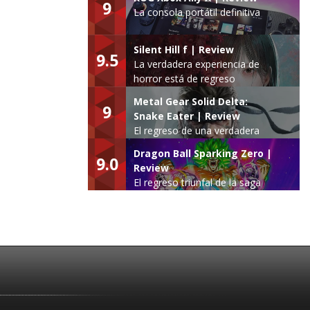
9
La consola portátil definitiva
Silent Hill f | Review
9.5
La verdadera experiencia de
horror está de regreso
Metal Gear Solid Delta:
9
Snake Eater | Review
El regreso de una verdadera
leyenda
Dragon Ball Sparking Zero |
9.0
Review
El regreso triunfal de la saga
Budokai Tenkaichi