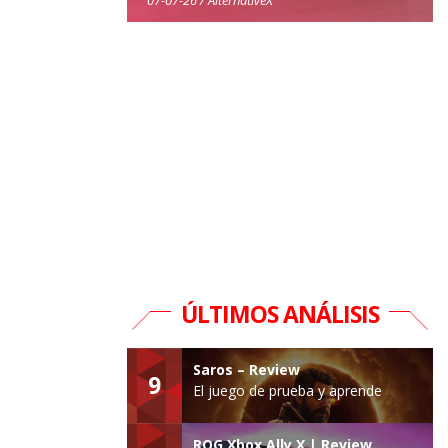
ÚLTIMOS ANÁLISIS
Saros – Review
9
El juego de prueba y aprende
ROG Xbox Ally X | Review