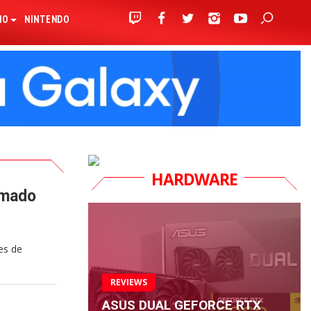
IO
NINTENDO
HARDWARE
amado
es de
REVIEWS
ASUS DUAL GEFORCE RTX