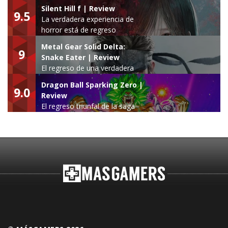
Silent Hill f | Review
9.5
La verdadera experiencia de
horror está de regreso
Metal Gear Solid Delta:
9
Snake Eater | Review
El regreso de una verdadera
leyenda
Dragon Ball Sparking Zero |
9.0
Review
El regreso triunfal de la saga
Budokai Tenkaichi