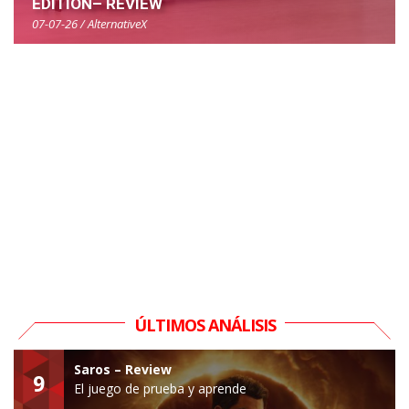
EDITION– REVIEW
07-07-26 / AlternativeX
ÚLTIMOS ANÁLISIS
Saros – Review
9
El juego de prueba y aprende