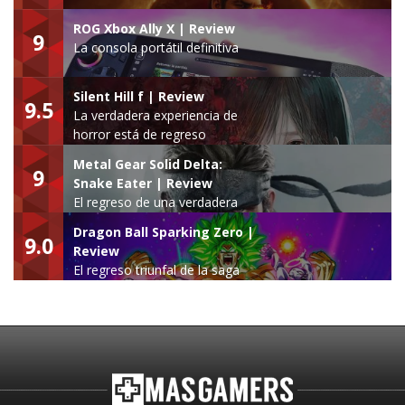
ROG Xbox Ally X | Review
9
La consola portátil definitiva
Silent Hill f | Review
9.5
La verdadera experiencia de
horror está de regreso
Metal Gear Solid Delta:
9
Snake Eater | Review
El regreso de una verdadera
leyenda
Dragon Ball Sparking Zero |
9.0
Review
El regreso triunfal de la saga
Budokai Tenkaichi