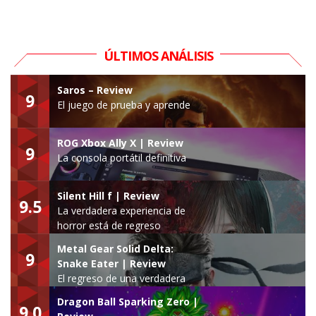
ÚLTIMOS ANÁLISIS
Saros – Review
9
El juego de prueba y aprende
ROG Xbox Ally X | Review
9
La consola portátil definitiva
Silent Hill f | Review
9.5
La verdadera experiencia de
horror está de regreso
Metal Gear Solid Delta:
9
Snake Eater | Review
El regreso de una verdadera
leyenda
Dragon Ball Sparking Zero |
9.0