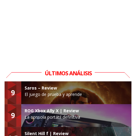
ÚLTIMOS ANÁLISIS
Saros – Review
9
El juego de prueba y aprende
ROG Xbox Ally X | Review
9
La consola portátil definitiva
Silent Hill f | Review