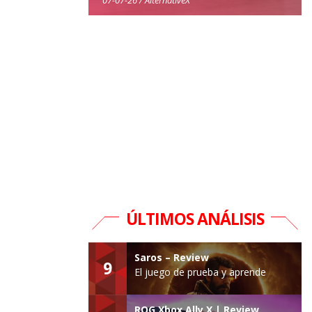
ÚLTIMOS ANÁLISIS
Saros – Review
9
El juego de prueba y aprende
ROG Xbox Ally X | Review