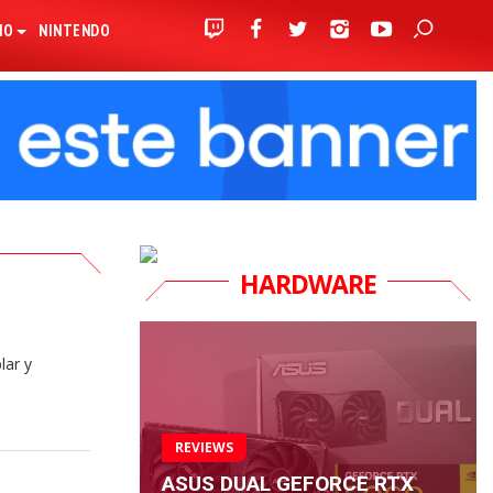
IO
NINTENDO
HARDWARE
lar y
REVIEWS
ASUS DUAL GEFORCE RTX