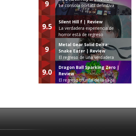
9
La consola portátil definitiva
Silent Hill f | Review
9.5
La verdadera experiencia de
horror está de regreso
Metal Gear Solid Delta:
9
Snake Eater | Review
El regreso de una verdadera
leyenda
Dragon Ball Sparking Zero |
9.0
Review
El regreso triunfal de la saga
Budokai Tenkaichi