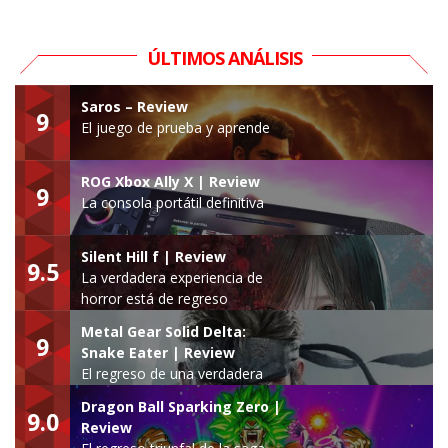
ÚLTIMOS ANÁLISIS
Saros – Review
9
El juego de prueba y aprende
ROG Xbox Ally X | Review
9
La consola portátil definitiva
Silent Hill f | Review
9.5
La verdadera experiencia de
horror está de regreso
Metal Gear Solid Delta:
9
Snake Eater | Review
El regreso de una verdadera
leyenda
Dragon Ball Sparking Zero |
9.0
Review