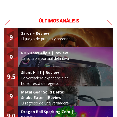
ÚLTIMOS ANÁLISIS
Saros – Review
9
El juego de prueba y aprende
ROG Xbox Ally X | Review
9
La consola portátil definitiva
Silent Hill f | Review
9.5
La verdadera experiencia de
horror está de regreso
Metal Gear Solid Delta:
9
Snake Eater | Review
El regreso de una verdadera
leyenda
Dragon Ball Sparking Zero |
9.0