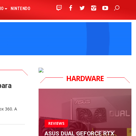
IO
NINTENDO
HARDWARE
para
ox 360. A
REVIEWS
ASUS DUAL GEFORCE RTX