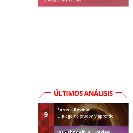
ÚLTIMOS ANÁLISIS
Saros – Review
9
El juego de prueba y aprende
ROG Xbox Ally X | Review