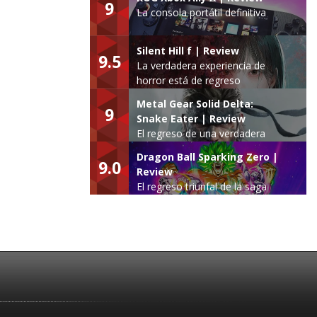
9
La consola portátil definitiva
Silent Hill f | Review
9.5
La verdadera experiencia de
horror está de regreso
Metal Gear Solid Delta:
9
Snake Eater | Review
El regreso de una verdadera
leyenda
Dragon Ball Sparking Zero |
9.0
Review
El regreso triunfal de la saga
Budokai Tenkaichi