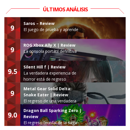
ÚLTIMOS ANÁLISIS
Saros – Review
9
El juego de prueba y aprende
ROG Xbox Ally X | Review
9
La consola portátil definitiva
Silent Hill f | Review
9.5
La verdadera experiencia de
horror está de regreso
Metal Gear Solid Delta:
9
Snake Eater | Review
El regreso de una verdadera
leyenda
Dragon Ball Sparking Zero |
9.0
Review
El regreso triunfal de la saga
Budokai Tenkaichi