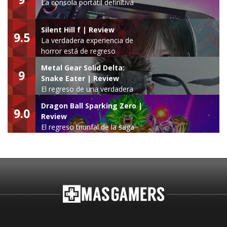
La consola portátil definitiva
Silent Hill f | Review
9.5
La verdadera experiencia de
horror está de regreso
Metal Gear Solid Delta:
9
Snake Eater | Review
El regreso de una verdadera
leyenda
Dragon Ball Sparking Zero |
9.0
Review
El regreso triunfal de la saga
Budokai Tenkaichi