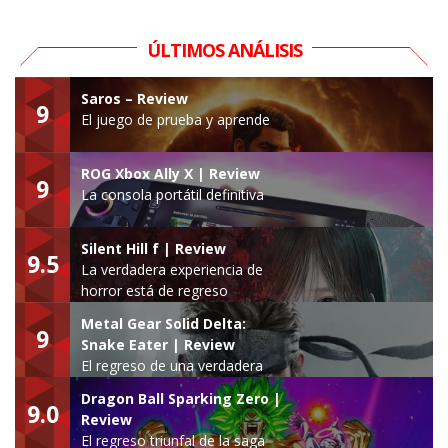
ÚLTIMOS ANÁLISIS
Saros – Review
9
El juego de prueba y aprende
ROG Xbox Ally X | Review
9
La consola portátil definitiva
Silent Hill f | Review
9.5
La verdadera experiencia de
horror está de regreso
Metal Gear Solid Delta:
9
Snake Eater | Review
El regreso de una verdadera
leyenda
Dragon Ball Sparking Zero |
9.0
Review
El regreso triunfal de la saga