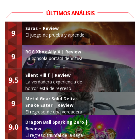
ÚLTIMOS ANÁLISIS
Saros – Review
9
El juego de prueba y aprende
ROG Xbox Ally X | Review
9
La consola portátil definitiva
Silent Hill f | Review
9.5
La verdadera experiencia de
horror está de regreso
Metal Gear Solid Delta:
9
Snake Eater | Review
El regreso de una verdadera
leyenda
Dragon Ball Sparking Zero |
9.0
Review
El regreso triunfal de la saga