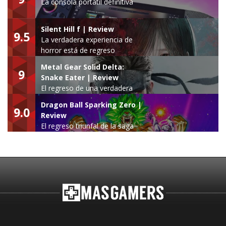
La consola portátil definitiva
Silent Hill f | Review
9.5
La verdadera experiencia de
horror está de regreso
Metal Gear Solid Delta:
9
Snake Eater | Review
El regreso de una verdadera
leyenda
Dragon Ball Sparking Zero |
9.0
Review
El regreso triunfal de la saga
Budokai Tenkaichi