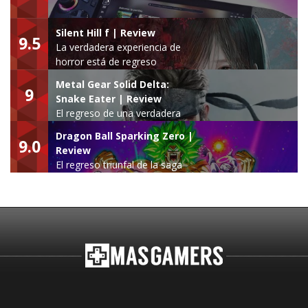
Silent Hill f | Review
9.5
La verdadera experiencia de
horror está de regreso
Metal Gear Solid Delta:
9
Snake Eater | Review
El regreso de una verdadera
leyenda
Dragon Ball Sparking Zero |
9.0
Review
El regreso triunfal de la saga
Budokai Tenkaichi