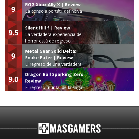
ROG Xbox Ally X | Review
9
La consola portátil definitiva
Silent Hill f | Review
9.5
La verdadera experiencia de
horror está de regreso
Metal Gear Solid Delta:
9
Snake Eater | Review
El regreso de una verdadera
leyenda
Dragon Ball Sparking Zero |
9.0
Review
El regreso triunfal de la saga
Budokai Tenkaichi