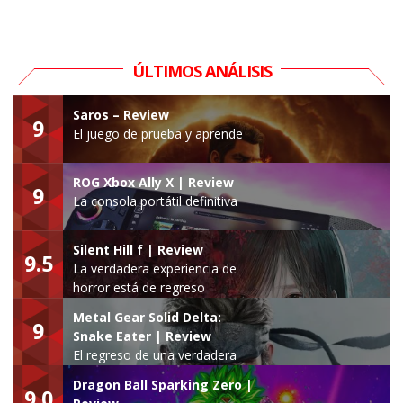
ÚLTIMOS ANÁLISIS
Saros – Review
9
El juego de prueba y aprende
ROG Xbox Ally X | Review
9
La consola portátil definitiva
Silent Hill f | Review
9.5
La verdadera experiencia de
horror está de regreso
Metal Gear Solid Delta:
9
Snake Eater | Review
El regreso de una verdadera
leyenda
Dragon Ball Sparking Zero |
9.0