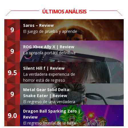
ÚLTIMOS ANÁLISIS
Saros – Review
9
El juego de prueba y aprende
ROG Xbox Ally X | Review
9
La consola portátil definitiva
Silent Hill f | Review
9.5
La verdadera experiencia de
horror está de regreso
Metal Gear Solid Delta:
9
Snake Eater | Review
El regreso de una verdadera
leyenda
Dragon Ball Sparking Zero |
9.0
Review
El regreso triunfal de la saga