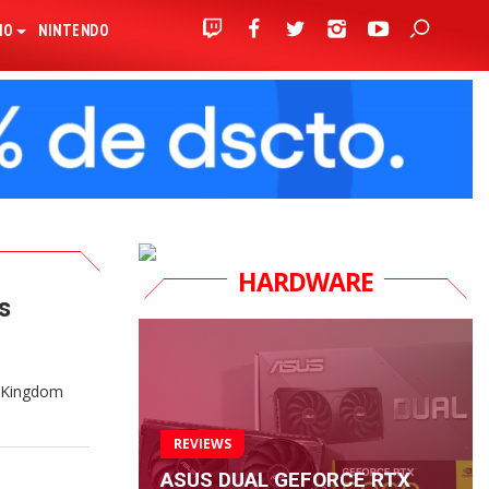
IO
NINTENDO
HARDWARE
s
PG Kingdom
REVIEWS
ASUS DUAL GEFORCE RTX