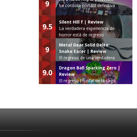
9
La consola portátil definitiva
Silent Hill f | Review
9.5
La verdadera experiencia de
horror está de regreso
Metal Gear Solid Delta:
9
Snake Eater | Review
El regreso de una verdadera
leyenda
Dragon Ball Sparking Zero |
9.0
Review
El regreso triunfal de la saga
Budokai Tenkaichi