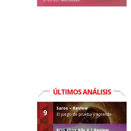
ÚLTIMOS ANÁLISIS
Saros – Review
9
El juego de prueba y aprende
ROG Xbox Ally X | Review