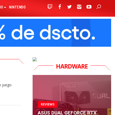
IO
NINTENDO
HARDWARE
n juego
REVIEWS
ASUS DUAL GEFORCE RTX