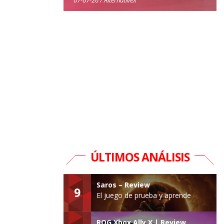
ÚLTIMOS ANÁLISIS
Saros – Review
9
El juego de prueba y aprende
ROG Xbox Ally X | Review