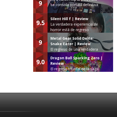
9
La consola portátil definitiva
Silent Hill f | Review
9.5
La verdadera experiencia de
horror está de regreso
Metal Gear Solid Delta:
9
Snake Eater | Review
El regreso de una verdadera
leyenda
Dragon Ball Sparking Zero |
9.0
Review
El regreso triunfal de la saga
Budokai Tenkaichi