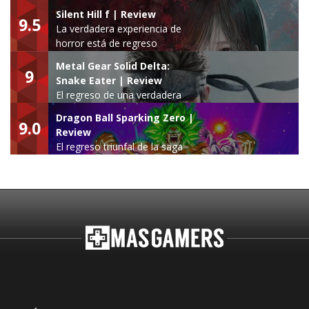
Silent Hill f | Review
9.5
La verdadera experiencia de
horror está de regreso
Metal Gear Solid Delta:
9
Snake Eater | Review
El regreso de una verdadera
leyenda
Dragon Ball Sparking Zero |
9.0
Review
El regreso triunfal de la saga
Budokai Tenkaichi