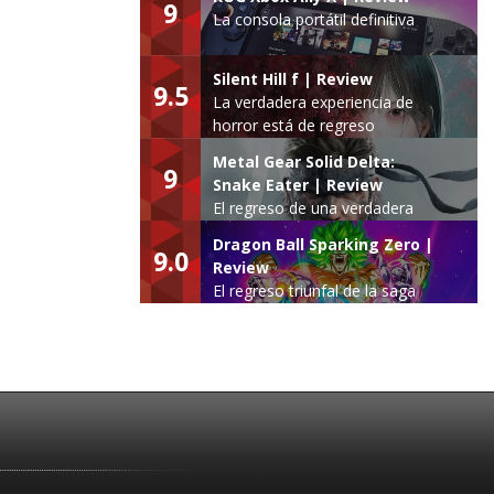
9
La consola portátil definitiva
Silent Hill f | Review
9.5
La verdadera experiencia de
horror está de regreso
Metal Gear Solid Delta:
9
Snake Eater | Review
El regreso de una verdadera
leyenda
Dragon Ball Sparking Zero |
9.0
Review
El regreso triunfal de la saga
Budokai Tenkaichi