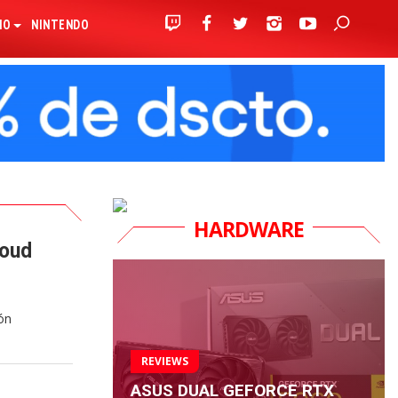
IO
NINTENDO
HARDWARE
loud
ón
REVIEWS
ASUS DUAL GEFORCE RTX