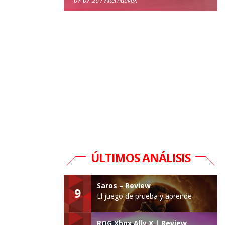
ÚLTIMOS ANÁLISIS
Saros – Review
9
El juego de prueba y aprende
ROG Xbox Ally X | Review