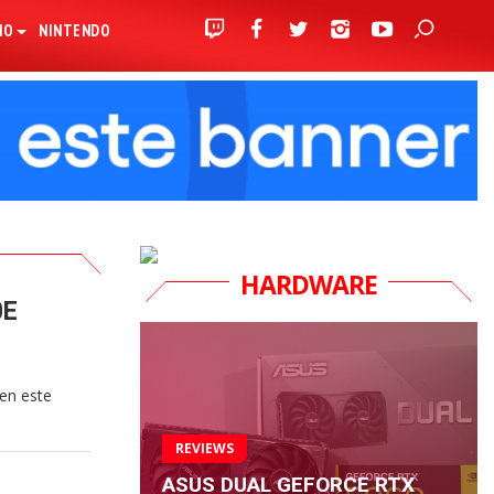
IO
NINTENDO
HARDWARE
0E
ien este
REVIEWS
ASUS DUAL GEFORCE RTX