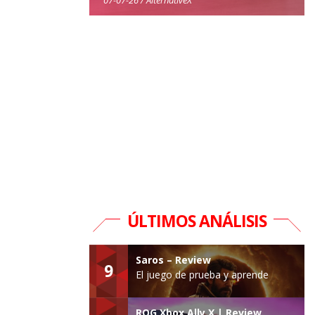
ÚLTIMOS ANÁLISIS
Saros – Review
9
El juego de prueba y aprende
ROG Xbox Ally X | Review