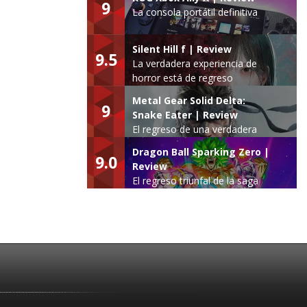
9
La consola portátil definitiva
Silent Hill f | Review
9.5
La verdadera experiencia de
horror está de regreso
Metal Gear Solid Delta:
9
Snake Eater | Review
El regreso de una verdadera
leyenda
Dragon Ball Sparking Zero |
9.0
Review
El regreso triunfal de la saga
Budokai Tenkaichi