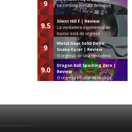
9
La consola portátil definitiva
Silent Hill f | Review
9.5
La verdadera experiencia de
horror está de regreso
Metal Gear Solid Delta:
9
Snake Eater | Review
El regreso de una verdadera
leyenda
Dragon Ball Sparking Zero |
9.0
Review
El regreso triunfal de la saga
Budokai Tenkaichi