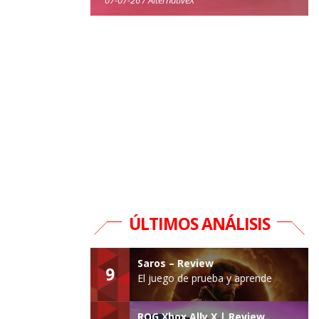
ÚLTIMOS ANÁLISIS
Saros – Review
9
El juego de prueba y aprende
ROG Xbox Ally X | Review