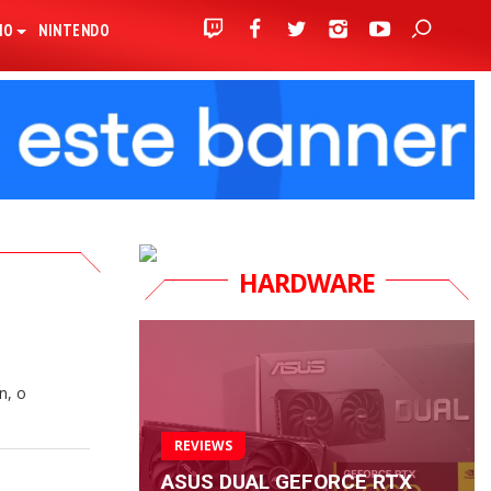
IO
NINTENDO
HARDWARE
n, o
REVIEWS
ASUS DUAL GEFORCE RTX