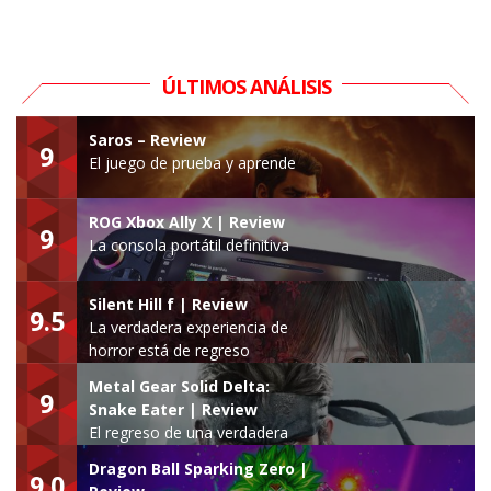
ÚLTIMOS ANÁLISIS
Saros – Review
9
El juego de prueba y aprende
ROG Xbox Ally X | Review
9
La consola portátil definitiva
Silent Hill f | Review
9.5
La verdadera experiencia de
horror está de regreso
Metal Gear Solid Delta:
9
Snake Eater | Review
El regreso de una verdadera
leyenda
Dragon Ball Sparking Zero |
9.0