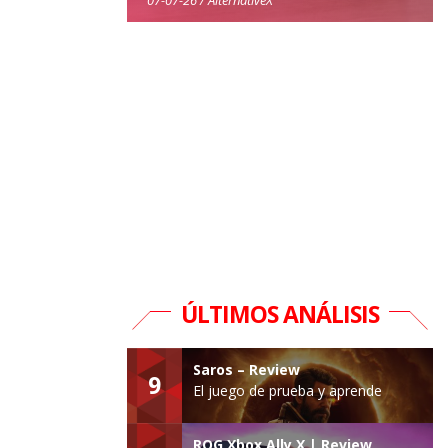
ÚLTIMOS ANÁLISIS
Saros – Review
9
El juego de prueba y aprende
ROG Xbox Ally X | Review