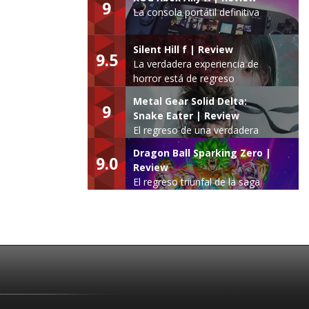
9
La consola portátil definitiva
Silent Hill f | Review
9.5
La verdadera experiencia de
horror está de regreso
Metal Gear Solid Delta:
9
Snake Eater | Review
El regreso de una verdadera
leyenda
Dragon Ball Sparking Zero |
9.0
Review
El regreso triunfal de la saga
Budokai Tenkaichi