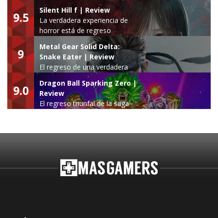
Silent Hill f | Review
9.5
La verdadera experiencia de
horror está de regreso
Metal Gear Solid Delta:
9
Snake Eater | Review
El regreso de una verdadera
leyenda
Dragon Ball Sparking Zero |
9.0
Review
El regreso triunfal de la saga
Budokai Tenkaichi