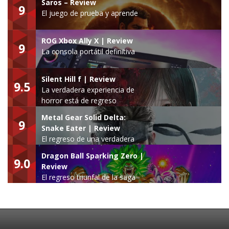
Saros – Review
9
El juego de prueba y aprende
ROG Xbox Ally X | Review
9
La consola portátil definitiva
Silent Hill f | Review
9.5
La verdadera experiencia de
horror está de regreso
Metal Gear Solid Delta:
9
Snake Eater | Review
El regreso de una verdadera
leyenda
Dragon Ball Sparking Zero |
9.0
Review
El regreso triunfal de la saga
Budokai Tenkaichi