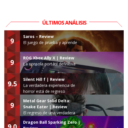
ÚLTIMOS ANÁLISIS
Saros – Review
9
El juego de prueba y aprende
ROG Xbox Ally X | Review
9
La consola portátil definitiva
Silent Hill f | Review
9.5
La verdadera experiencia de
horror está de regreso
Metal Gear Solid Delta:
9
Snake Eater | Review
El regreso de una verdadera
leyenda
Dragon Ball Sparking Zero |
9.0